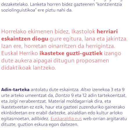
dezaketelako. Lanketa horren bidez gazteenen "kontzientzia
soziolinguistikoa" ere piztu nahi da.
Horrelako ekimenen bidez, Ikastolok
herriari
eskaintzen diogu
gure egitura, lana eta jakintza.
Izan ere, horretan oinarritzen da herrigintza.
Euskal Herriko
ikastetxe guzti-guztiek
izango
dute aukera aipagai ditugun proposamen
didaktikoak lantzeko.
Adin-tarteka
antolatu dute eskaintza.
Altxa
izenekoa 3 eta 9
urte arteko umeentzat da,
Dantza
9 eta 12 adin tartekoentzat,
eta
Jalgi
nerabeentzat. Material moldagarriak dira, eta
ikastetxeetan ez ezik, haur eta gazteei zuzenduriko gainerako
ekinbideetan ere erabil daitezke, aisialdian edo kultur arloko
egitasmoetan, adibidez.
Euskaraldia.eus
web-orrian argitaratu
dituzte, guztion eskura egon daitezen.