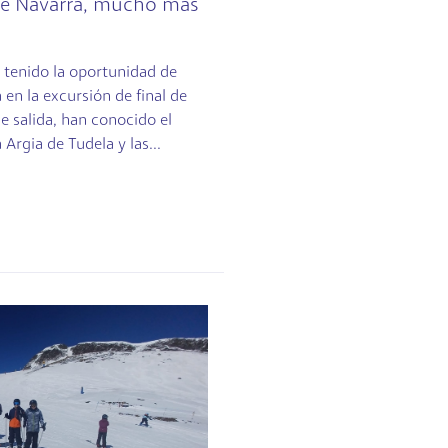
 de Navarra, mucho más
 tenido la oportunidad de
a en la excursión de final de
le salida, han conocido el
 Argia de Tudela y las...