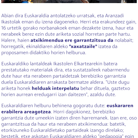
Abian dira Euskaraldia antolatzeko urratsak, eta Aranzadi
Ikastolak eman du izena dagoeneko. Herri eta erakundeez gain,
16 urtetik gorako norbanakoek eman dezakete izena, haur eta
nerabeek berez ezin dute ariketa sozial horretan parte hartu.
Halere, haien
atxikimendua ere garrantzitsua da
nolabait;
horregatik, ekinaldiaren aldeko
"xaxatzaile"
izatea da
proposamen didaktiko horien helburua.
Euskaraldiko lantaldeak Ikastolen Elkartearekin batera
prestatutako materialak dira, eta sustatzaileek nabarmendu
dute haur eta nerabeen partaidetzak berebiziko garrantzia
duela Euskaraldiaren arrakasta bermatze aldera. "Uste dugu
ariketa honek
helduak interpelatu
behar dituela, gaztetxo
horien aurrean eredugarri izan daitezen", azaldu dute.
Euskaraldiaren helburu behinena gogoratu dute:
euskararen
erabilera areagotzea
. Horri dagokionez, berebiziko
garrantzia dute umeekin izaten diren harremanek. Izan ere, oso
garrantzitsua da haur eta nerabeen atxikimendua: batetik,
etorkizuneko Euskaraldietako partaideak izango direlako;
bestetik, etxe askotan Euskaraldiaren aldeko "pedagogia" egin