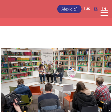
Pasar al contenido principal
IRUDIA
EUS
ES
EN
Irudia