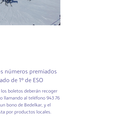
los números premiados
nado de 1º de ESO
 los boletos deberán recoger
lio llamando al teléfono 943 76
 un bono de Bedelkar, y el
ta por productos locales.