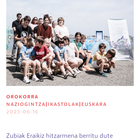
OROKORRA
NAZIOGINTZA
|
IKASTOLAK
|
EUSKARA
2025-06-16
Zubiak Eraikiz hitzarmena berritu dute