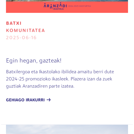
BATXI
KOMUNITATEA
2025-06-16
Egin hegan, gazteak!
Batxilergoa eta Ikastolako ibilidea amaitu berri dute
2024-25 promozioko ikasleek. Plazera izan da zuek
guztiak Aranzadiren parte izatea.
GEHIAGO IRAKURRI
Irudia