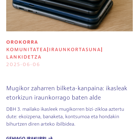
OROKORRA
KOMUNITATEA
|
IRAUNKORTASUNA
|
LANKIDETZA
2025-06-06
Mugikor zaharren bilketa-kanpaina: ikasleak
etorkizun iraunkorrago baten alde
DBH 3. mailako ikasleek mugikorren bizi-zikloa aztertu
dute: ekoizpena, banaketa, kontsumoa eta hondakin
bihurtzen diren arteko ibilbidea.
GEHIAGO IRAKURRI