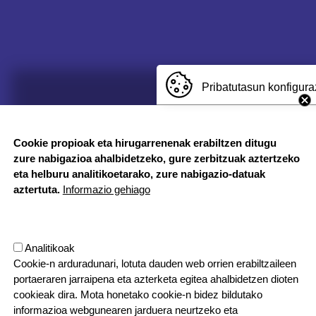
Pribatutasun konfigura
Cookie propioak eta hirugarrenenak erabiltzen ditugu
zure nabigazioa ahalbidetzeko, gure zerbitzuak aztertzeko
eta helburu analitikoetarako, zure nabigazio-datuak
aztertuta.
Informazio gehiago
Analitikoak
Cookie-n arduradunari, lotuta dauden web orrien erabiltzaileen
portaeraren jarraipena eta azterketa egitea ahalbidetzen dioten
cookieak dira. Mota honetako cookie-n bidez bildutako
informazioa webgunearen jarduera neurtzeko eta