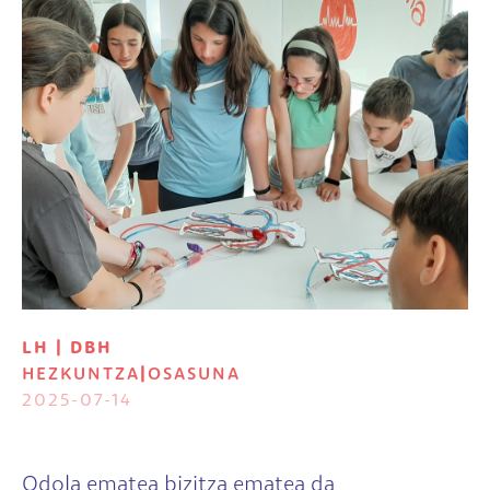
LH | DBH
HEZKUNTZA
|
OSASUNA
2025-07-14
Odola ematea bizitza ematea da