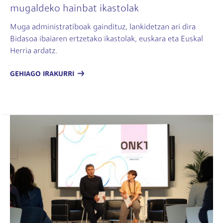
mugaldeko hainbat ikastolak
Muga administratiboak gaindituz, lankidetzan ari dira
Bidasoa ibaiaren ertzetako ikastolak, euskara eta Euskal
Herria ardatz.
GEHIAGO IRAKURRI
Irudia