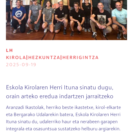
LH
KIROLA
|
HEZKUNTZA
|
HERRIGINTZA
2025-09-19
Eskola Kirolaren Herri Ituna sinatu dugu,
orain arteko eredua indartzen jarraitzeko
Aranzadi Ikastolak, herriko beste ikastetxe, kirol-elkarte
eta Bergarako Udalarekin batera, Eskola Kirolaren Herri
Ituna sinatu du, udalerriko haur eta nerabeen garapen
integrala eta osasuntsua sustatzeko helburu argiarekin.