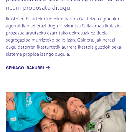
neurri proposatu ditugu
Ikastolen Elkarteko kideekin batera Gasteizen egindako
agerraldian adierazi dugu Hezkuntza Sailak matrikulazio-
prozesua arautzeko ezarritako dekretuak ez duela
segregazioa murrizteko balio izan. Gainera, jakinarazi
dugu datorren ikasturtetik aurrera Ikastola guztiok beka-
sistema propioa izango dugula.
GEHIAGO IRAKURRI
Irudia