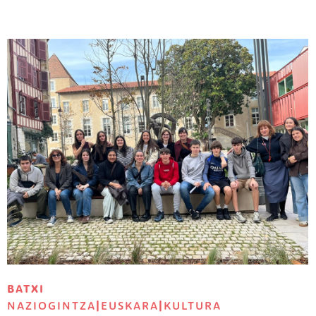
Irudia
BATXI
NAZIOGINTZA
|
EUSKARA
|
KULTURA