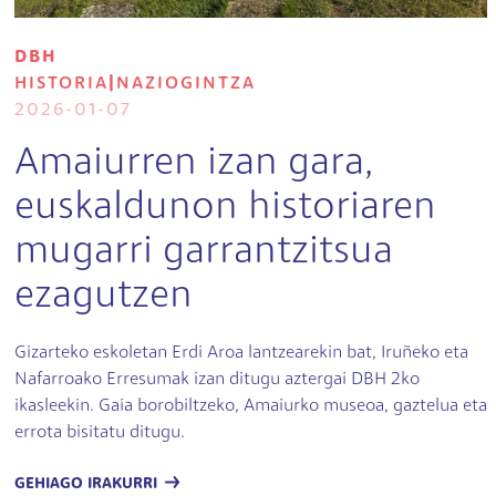
DBH
HISTORIA
|
NAZIOGINTZA
2026-01-07
Amaiurren izan gara,
euskaldunon historiaren
mugarri garrantzitsua
ezagutzen
Gizarteko eskoletan Erdi Aroa lantzearekin bat, Iruñeko eta
Nafarroako Erresumak izan ditugu aztergai DBH 2ko
ikasleekin. Gaia borobiltzeko, Amaiurko museoa, gaztelua eta
errota bisitatu ditugu.
GEHIAGO IRAKURRI