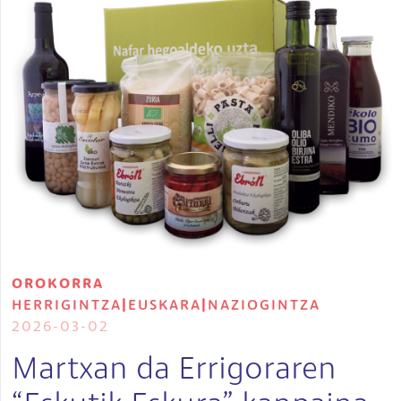
OROKORRA
HERRIGINTZA
|
EUSKARA
|
NAZIOGINTZA
2026-03-02
Martxan da Errigoraren