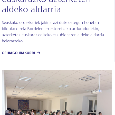
aldeko aldarria
Seaskako ordezkariek jakinarazi dute ostegun honetan
bilduko direla Bordelen errektoretzako arduradunekin,
azterketak euskaraz egiteko eskubidearen aldeko aldarria
helarazteko.
GEHIAGO IRAKURRI
Irudia