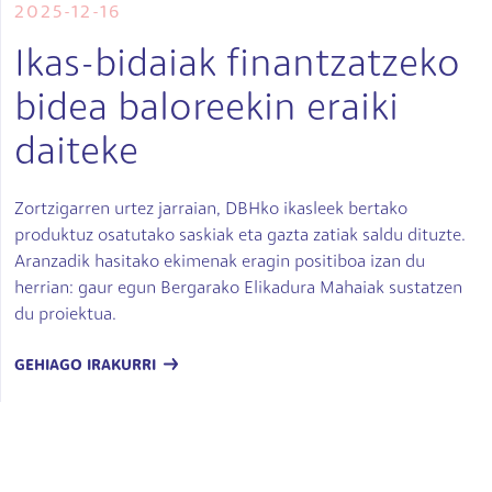
2025-12-16
Ikas-bidaiak finantzatzeko
bidea baloreekin eraiki
daiteke
Zortzigarren urtez jarraian, DBHko ikasleek bertako
produktuz osatutako saskiak eta gazta zatiak saldu dituzte.
Aranzadik hasitako ekimenak eragin positiboa izan du
herrian: gaur egun Bergarako Elikadura Mahaiak sustatzen
du proiektua.
GEHIAGO IRAKURRI