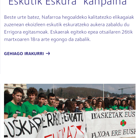
“Eskutik Eskura” kanpaina
Beste urte batez, Nafarroa hegoaldeko kalitatezko elikagaiak
zuzenean ekoizleen eskutik eskuratzeko aukera zabaldu du
Errigora egitasmoak. Eskaerak egiteko epea otsailaren 26tik
martxoaren 18ra arte egongo da zabalik.
GEHIAGO IRAKURRI
Irudia