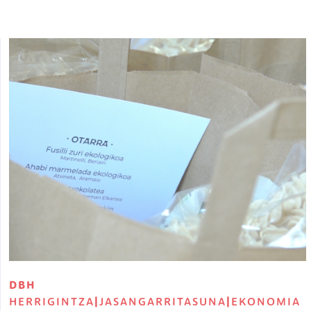
Irudia
DBH
HERRIGINTZA
|
JASANGARRITASUNA
|
EKONOMIA