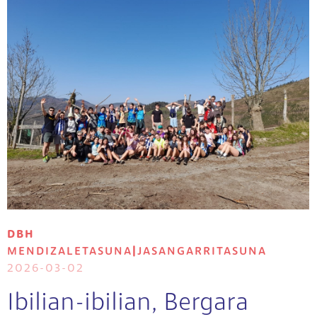
DBH
MENDIZALETASUNA
|
JASANGARRITASUNA
2026-03-02
Ibilian-ibilian, Bergara