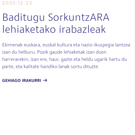
2025-12-23
Baditugu SorkuntzARA
lehiaketako irabazleak
Ekimenak euskara, euskal kultura eta nazio-ikuspegia lantzea
izan du helburu. Pozik gaude lehiaketak izan duen
harrerarekin, izan ere, haur, gazte eta heldu ugarik hartu du
parte, eta kalitate handiko lanak sortu dituzte.
GEHIAGO IRAKURRI