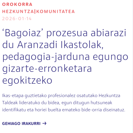
OROKORRA
HEZKUNTZA
|
KOMUNITATEA
2026-01-14
‘Bagoiaz’ prozesua abiarazi
du Aranzadi Ikastolak,
pedagogia-jarduna egungo
gizarte-erronketara
egokitzeko
Ikas-etapa guztietako profesionalez osatutako Hezkuntza
Taldeak lideratuko du bidea, egun ditugun hutsuneak
identifikatu eta horiei buelta emateko bide-orria diseinatuz.
GEHIAGO IRAKURRI