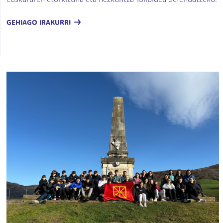
euskararen etorkizuna eta hezkuntza-ibilbidea defendatzeko.
GEHIAGO IRAKURRI
Irudia