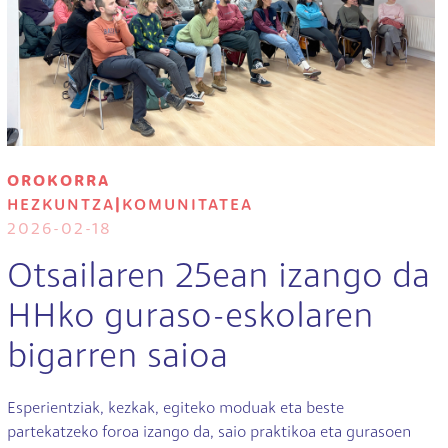
OROKORRA
HEZKUNTZA
|
KOMUNITATEA
2026-02-18
Otsailaren 25ean izango da
HHko guraso-eskolaren
bigarren saioa
Esperientziak, kezkak, egiteko moduak eta beste
partekatzeko foroa izango da, saio praktikoa eta gurasoen