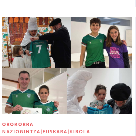
Irudia
OROKORRA
NAZIOGINTZA
|
EUSKARA
|
KIROLA