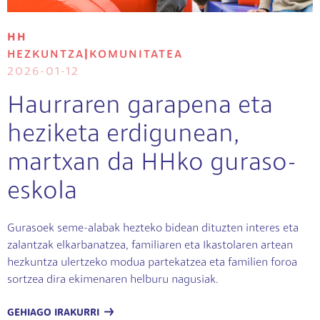
HH
HEZKUNTZA
|
KOMUNITATEA
2026-01-12
Haurraren garapena eta
heziketa erdigunean,
martxan da HHko guraso-
eskola
Gurasoek seme-alabak hezteko bidean dituzten interes eta
zalantzak elkarbanatzea, familiaren eta Ikastolaren artean
hezkuntza ulertzeko modua partekatzea eta familien foroa
sortzea dira ekimenaren helburu nagusiak.
GEHIAGO IRAKURRI