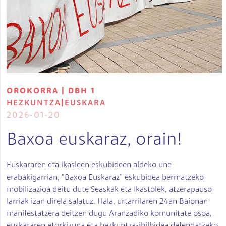
OROKORRA | DBH 1
HEZKUNTZA
|
EUSKARA
2026-01-20
Baxoa euskaraz, orain!
Euskararen eta ikasleen eskubideen aldeko une
erabakigarrian, “Baxoa Euskaraz” eskubidea bermatzeko
mobilizazioa deitu dute Seaskak eta Ikastolek, atzerapauso
larriak izan direla salatuz. Hala, urtarrilaren 24an Baionan
manifestatzera deitzen dugu Aranzadiko komunitate osoa,