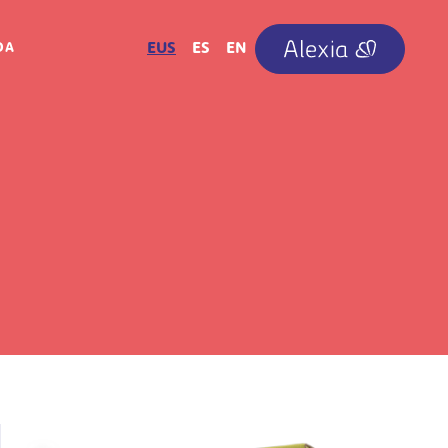
IRUDIA
EUS
ES
EN
OA
Irudia