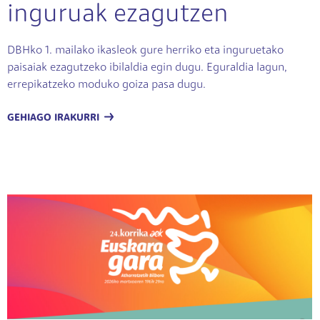
inguruak ezagutzen
DBHko 1. mailako ikasleok gure herriko eta inguruetako
paisaiak ezagutzeko ibilaldia egin dugu. Eguraldia lagun,
errepikatzeko moduko goiza pasa dugu.
GEHIAGO IRAKURRI
Irudia