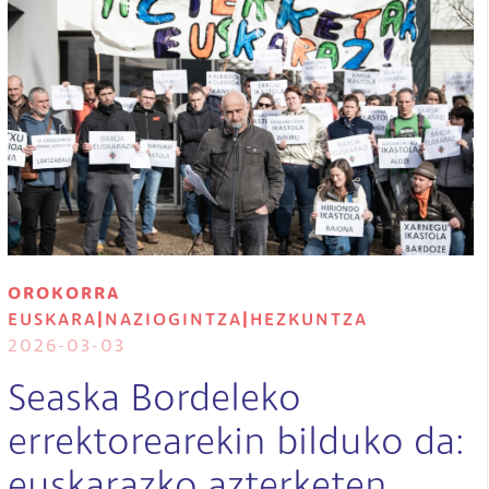
OROKORRA
EUSKARA
|
NAZIOGINTZA
|
HEZKUNTZA
2026-03-03
Seaska Bordeleko
errektorearekin bilduko da:
euskarazko azterketen