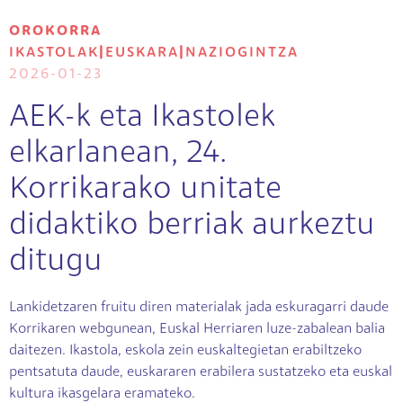
OROKORRA
IKASTOLAK
|
EUSKARA
|
NAZIOGINTZA
2026-01-23
AEK-k eta Ikastolek
elkarlanean, 24.
Korrikarako unitate
didaktiko berriak aurkeztu
ditugu
Lankidetzaren fruitu diren materialak jada eskuragarri daude
Korrikaren webgunean, Euskal Herriaren luze-zabalean balia
daitezen. Ikastola, eskola zein euskaltegietan erabiltzeko
pentsatuta daude, euskararen erabilera sustatzeko eta euskal
kultura ikasgelara eramateko.