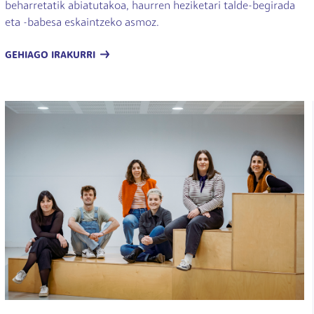
beharretatik abiatutakoa, haurren heziketari talde-begirada
eta -babesa eskaintzeko asmoz.
GEHIAGO IRAKURRI
Irudia