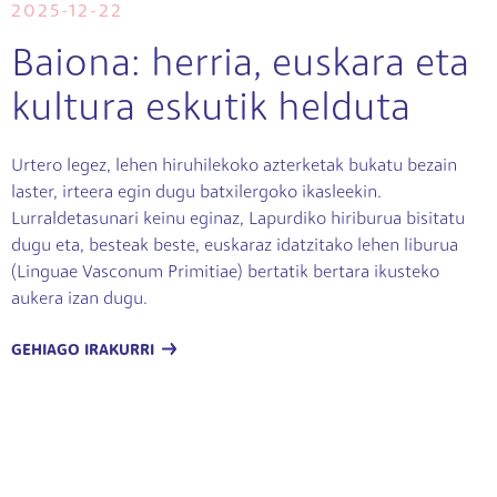
2025-12-22
Baiona: herria, euskara eta
kultura eskutik helduta
Urtero legez, lehen hiruhilekoko azterketak bukatu bezain
laster, irteera egin dugu batxilergoko ikasleekin.
Lurraldetasunari keinu eginaz, Lapurdiko hiriburua bisitatu
dugu eta, besteak beste, euskaraz idatzitako lehen liburua
(Linguae Vasconum Primitiae) bertatik bertara ikusteko
aukera izan dugu.
GEHIAGO IRAKURRI