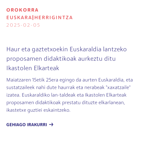
OROKORRA
EUSKARA
|
HERRIGINTZA
2025-02-05
Haur eta gaztetxoekin Euskaraldia lantzeko
proposamen didaktikoak aurkeztu ditu
Ikastolen Elkarteak
Maiatzaren 15etik 25era egingo da aurten Euskaraldia, eta
sustatzaileek nahi dute haurrak eta nerabeak "xaxatzaile"
izatea. Euskaraldiko lan-taldeak eta Ikastolen Elkarteak
proposamen didaktikoak prestatu dituzte elkarlanean,
ikastetxe guztiei eskaintzeko.
GEHIAGO IRAKURRI