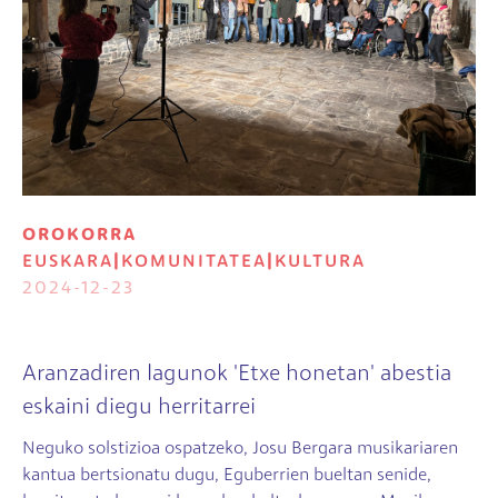
OROKORRA
EUSKARA
|
KOMUNITATEA
|
KULTURA
2024-12-23
Aranzadiren lagunok 'Etxe honetan' abestia
eskaini diegu herritarrei
Neguko solstizioa ospatzeko, Josu Bergara musikariaren
kantua bertsionatu dugu, Eguberrien bueltan senide,