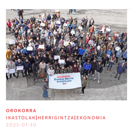
Irudia
OROKORRA
IKASTOLAK
|
HERRIGINTZA
|
EKONOMIA
2025-01-30