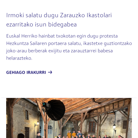
Irmoki salatu dugu Zarauzko Ikastolari
ezarritako isun bidegabea
Euskal Herriko hainbat txokotan egin dugu protesta
Hezkuntza Sailaren portaera salatu, ikastetxe guztiontzako
joko-arau berberak exijitu eta zarauztarrei babesa
helarazteko.
GEHIAGO IRAKURRI
Irudia