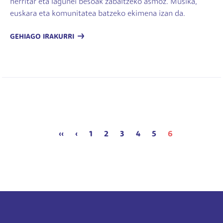
herritar eta lagunei besoak zabaltzeko asmoz. Musika,
euskara eta komunitatea batzeko ekimena izan da.
GEHIAGO IRAKURRI
Pagination
First page
Previous page
‹‹
‹
1
2
3
4
5
6