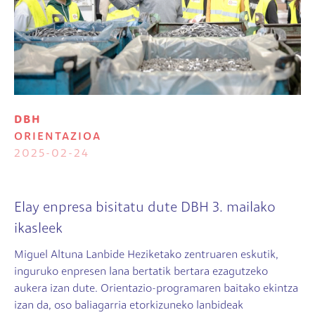
DBH
ORIENTAZIOA
2025-02-24
Elay enpresa bisitatu dute DBH 3. mailako
ikasleek
Miguel Altuna Lanbide Heziketako zentruaren eskutik,
inguruko enpresen lana bertatik bertara ezagutzeko
aukera izan dute. Orientazio-programaren baitako ekintza
izan da, oso baliagarria etorkizuneko lanbideak