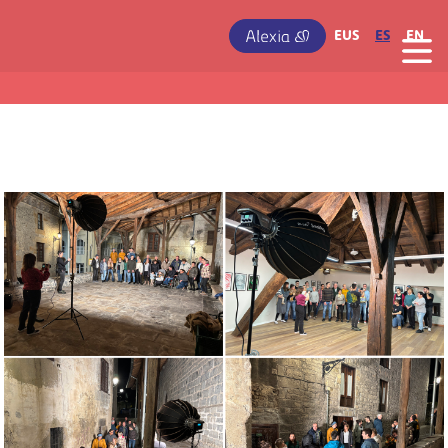
Pasar al contenido principal
IRUDIA
EUS
ES
EN
Irudia