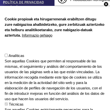
POLÍTICA DE PRIVACIDAD
BUZÓN ÉTICO
Cookie propioak eta hirugarrenenak erabiltzen ditugu
zure nabigazioa ahalbidetzeko, gure zerbitzuak aztertzeko
HORARIO DE SECRETARÍA:
eta helburu analitikoetarako, zure nabigazio-datuak
De lunes a jueves 8:00 - 18:00
aztertuta.
Informazio gehiago
Viernes 8:00 - 17:00
Etapa vacacional, por la mañana
Herrilagunak, 1
Analíticas
20570 Bergara, Gipuzkoa
Son aquellas Cookies que permiten al responsable de las
943 76 90 71
mismas, el seguimiento y análisis del comportamiento de los
usuarios de las páginas web a las que están vinculadas. La
información recogida mediante este tipo de cookies se utiliza
CONTACTO
en la medición de la actividad del sitio web y para la
ORRI-OINA
TRABAJA CON NOSOTROS
elaboración de perfiles de navegación de los usuarios, con el
fin de introducir mejoras en función del análisis de los datos de
uso que hacen los usuarios del servicio.
Técnicas
IRUDIA
Son aquellas Cookies estrictamente necesarias para la