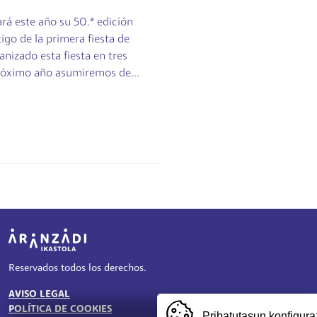
ará este año su 50.ª edición
igo de la primera fiesta de
anizado esta fiesta en tres
próximo año asumiremos de...
Irudia
Reservados todos los derechos.
AVISO LEGAL
TESTU-LEGALAK
POLÍTICA DE COOKIES
Pribatutasun konfigura