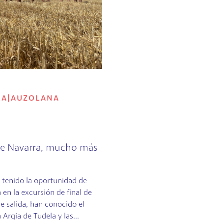
RA
|
AUZOLANA
 de Navarra, mucho más
 tenido la oportunidad de
a en la excursión de final de
le salida, han conocido el
 Argia de Tudela y las...