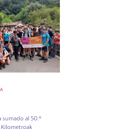
ZA
a sumado al 50.º
a Kilometroak