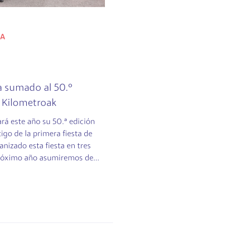
ZA
a sumado al 50.º
a Kilometroak
ará este año su 50.ª edición
igo de la primera fiesta de
anizado esta fiesta en tres
próximo año asumiremos de...