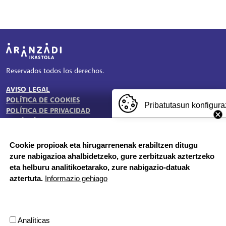
Irudia
Reservados todos los derechos.
AVISO LEGAL
TESTU-LEGALAK
POLÍTICA DE COOKIES
Pribatutasun konfigura
POLÍTICA DE PRIVACIDAD
BUZÓN ÉTICO
Cookie propioak eta hirugarrenenak erabiltzen ditugu
zure nabigazioa ahalbidetzeko, gure zerbitzuak aztertzeko
HORARIO DE SECRETARÍA:
eta helburu analitikoetarako, zure nabigazio-datuak
De lunes a jueves 8:00 - 18:00
aztertuta.
Informazio gehiago
Viernes 8:00 - 17:00
Etapa vacacional, por la mañana
Herrilagunak, 1
Analíticas
20570 Bergara, Gipuzkoa