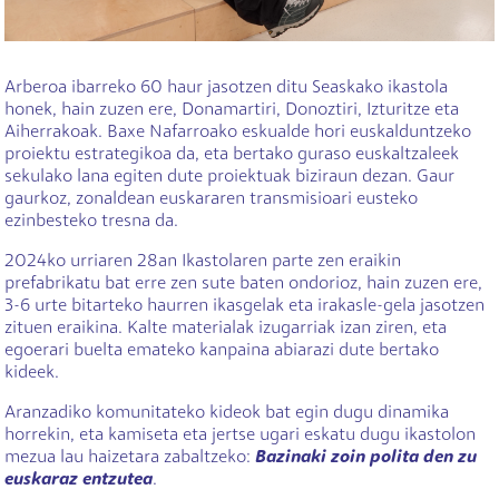
Arberoa ibarreko 60 haur jasotzen ditu Seaskako ikastola
honek, hain zuzen ere, Donamartiri, Donoztiri, Izturitze eta
Aiherrakoak. Baxe Nafarroako eskualde hori euskalduntzeko
proiektu estrategikoa da, eta bertako guraso euskaltzaleek
sekulako lana egiten dute proiektuak biziraun dezan. Gaur
gaurkoz, zonaldean euskararen transmisioari eusteko
ezinbesteko tresna da.
2024ko urriaren 28an Ikastolaren parte zen eraikin
prefabrikatu bat erre zen sute baten ondorioz, hain zuzen ere,
3-6 urte bitarteko haurren ikasgelak eta irakasle-gela jasotzen
zituen eraikina. Kalte materialak izugarriak izan ziren, eta
egoerari buelta emateko kanpaina abiarazi dute bertako
kideek.
Aranzadiko komunitateko kideok bat egin dugu dinamika
horrekin, eta kamiseta eta jertse ugari eskatu dugu ikastolon
mezua lau haizetara zabaltzeko:
Bazinaki zoin polita den zu
euskaraz entzutea
.