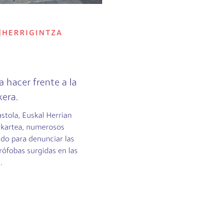
|
HERRIGINTZA
 a hacer frente a la
kera.
stola, Euskal Herrian
lkartea, numerosos
do para denunciar las
rófobas surgidas en las
.