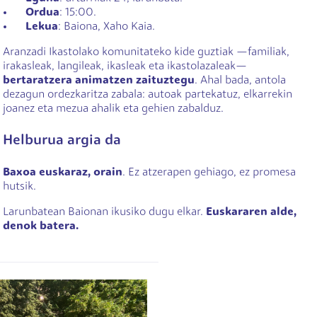
Ordua
: 15:00.
Lekua
: Baiona, Xaho Kaia.
Aranzadi Ikastolako komunitateko kide guztiak —familiak,
irakasleak, langileak, ikasleak eta ikastolazaleak—
bertaratzera animatzen zaituztegu
. Ahal bada, antola
dezagun ordezkaritza zabala: autoak partekatuz, elkarrekin
joanez eta mezua ahalik eta gehien zabalduz.
Helburua argia da
Baxoa euskaraz, orain
. Ez atzerapen gehiago, ez promesa
hutsik.
Larunbatean Baionan ikusiko dugu elkar.
Euskararen alde,
denok batera.