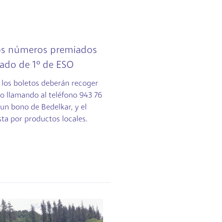
los números premiados
nado de 1º de ESO
 los boletos deberán recoger
lio llamando al teléfono 943 76
 un bono de Bedelkar, y el
ta por productos locales.