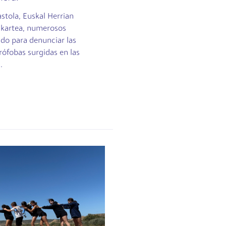
stola, Euskal Herrian
lkartea, numerosos
do para denunciar las
rófobas surgidas en las
.