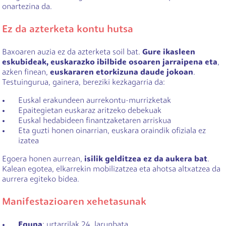
onartezina da.
Ez da azterketa kontu hutsa
Baxoaren auzia ez da azterketa soil bat.
Gure ikasleen
eskubideak, euskarazko ibilbide osoaren jarraipena eta
,
azken finean,
euskararen etorkizuna daude jokoan
.
Testuingurua, gainera, bereziki kezkagarria da:
Euskal erakundeen aurrekontu-murrizketak
Epaitegietan euskaraz aritzeko debekuak
Euskal hedabideen finantzaketaren arriskua
Eta guzti honen oinarrian, euskara oraindik ofiziala ez
izatea
Egoera honen aurrean,
isilik gelditzea ez da aukera bat
.
Kalean egotea, elkarrekin mobilizatzea eta ahotsa altxatzea da
aurrera egiteko bidea.
Manifestazioaren xehetasunak
Eguna
: urtarrilak 24, larunbata.