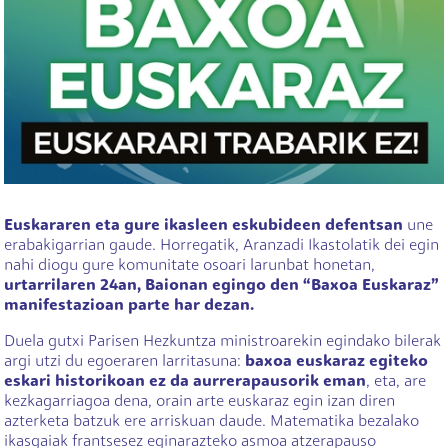
Euskararen eta
gure ikasleen eskubideen defentsan
une
erabakigarrian gaude. Horregatik, Aranzadi Ikastolatik dei egin
nahi diogu gure komunitate osoari larunbat honetan,
urtarrilaren 24an, Baionan egingo den “Baxoa Euskaraz”
manifestazioan parte har dezan.
Duela gutxi Parisen Hezkuntza ministroarekin egindako bilerak
argi utzi du egoeraren larritasuna:
baxoa euskaraz egiteko
eskari historikoan ez da aurrerapausorik eman
, eta, are
kezkagarriagoa dena, orain arte euskaraz egin izan diren
azterketa batzuk ere arriskuan daude. Matematika bezalako
ikasgaiak frantsesez eginarazteko asmoa atzerapauso