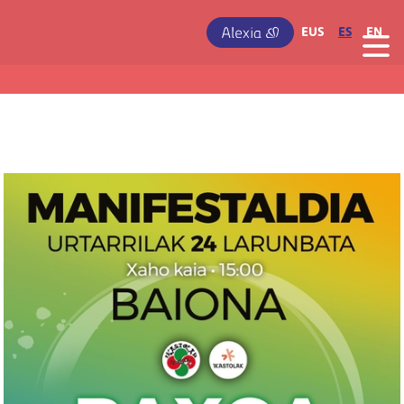
Pasar al contenido principal
IRUDIA
EUS
ES
EN
Irudia