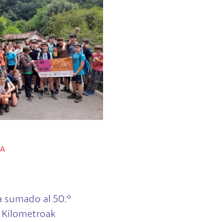
ZA
a sumado al 50.º
a Kilometroak