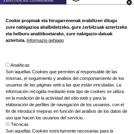
POLÍTICA DE PRIVACIDAD
BUZÓN ÉTICO
Cookie propioak eta hirugarrenenak erabiltzen ditugu
zure nabigazioa ahalbidetzeko, gure zerbitzuak aztertzeko
HORARIO DE SECRETARÍA:
eta helburu analitikoetarako, zure nabigazio-datuak
De lunes a jueves 8:00 - 18:00
aztertuta.
Informazio gehiago
Viernes 8:00 - 17:00
Etapa vacacional, por la mañana
Herrilagunak, 1
Analíticas
20570 Bergara, Gipuzkoa
Son aquellas Cookies que permiten al responsable de las
943 76 90 71
mismas, el seguimiento y análisis del comportamiento de los
usuarios de las páginas web a las que están vinculadas. La
información recogida mediante este tipo de cookies se utiliza
CONTACTO
en la medición de la actividad del sitio web y para la
ORRI-OINA
TRABAJA CON NOSOTROS
elaboración de perfiles de navegación de los usuarios, con el
fin de introducir mejoras en función del análisis de los datos de
uso que hacen los usuarios del servicio.
Técnicas
IRUDIA
Son aquellas Cookies estrictamente necesarias para la