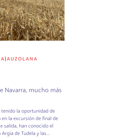
RA
|
AUZOLANA
 de Navarra, mucho más
 tenido la oportunidad de
a en la excursión de final de
le salida, han conocido el
 Argia de Tudela y las...