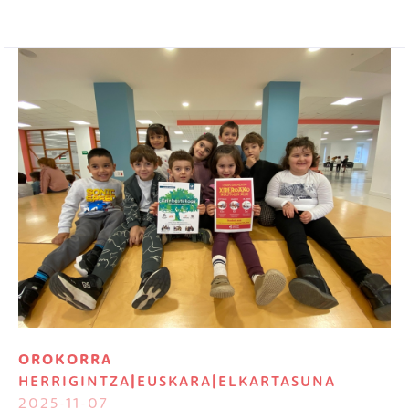
Irudia
OROKORRA
HERRIGINTZA
|
EUSKARA
|
ELKARTASUNA
2025-11-07