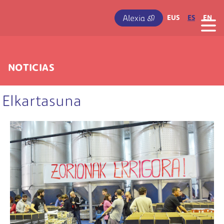
Pasar al contenido principal
IRUDIA
EUS
ES
EN
NOTICIAS
Elkartasuna
Irudia