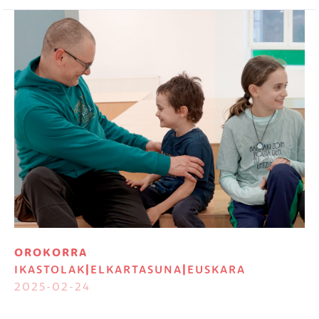
Irudia
OROKORRA
IKASTOLAK
|
ELKARTASUNA
|
EUSKARA
2025-02-24