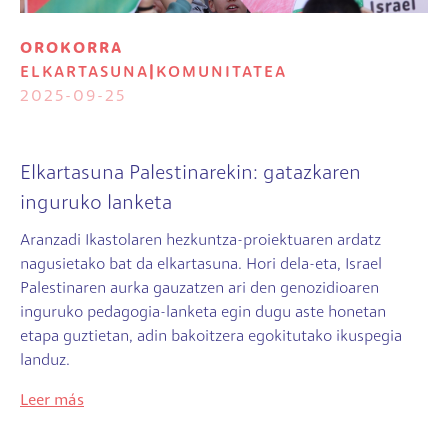
OROKORRA
ELKARTASUNA
|
KOMUNITATEA
2025-09-25
Elkartasuna Palestinarekin: gatazkaren
inguruko lanketa
Aranzadi Ikastolaren hezkuntza-proiektuaren ardatz
nagusietako bat da elkartasuna. Hori dela-eta, Israel
Palestinaren aurka gauzatzen ari den genozidioaren
inguruko pedagogia-lanketa egin dugu aste honetan
etapa guztietan, adin bakoitzera egokitutako ikuspegia
landuz.
Leer más