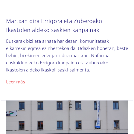
Martxan dira Errigora eta Zuberoako
Ikastolen aldeko saskien kanpainak
Euskarak bizi eta arnasa har dezan, komunitateak
elkarrekin egitea ezinbestekoa da. Udazken honetan, beste
behin, bi ekimen eder jarri dira martxan: Nafarroa
euskalduntzeko Errigora kanpaina eta Zuberoako
Ikastolen aldeko Ikaskoli saski-salmenta.
Leer más
Irudia