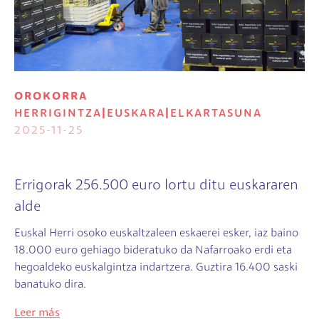
OROKORRA
HERRIGINTZA
|
EUSKARA
|
ELKARTASUNA
2025-11-25
Errigorak 256.500 euro lortu ditu euskararen
alde
Euskal Herri osoko euskaltzaleen eskaerei esker, iaz baino
18.000 euro gehiago bideratuko da Nafarroako erdi eta
hegoaldeko euskalgintza indartzera. Guztira 16.400 saski
banatuko dira.
Leer más