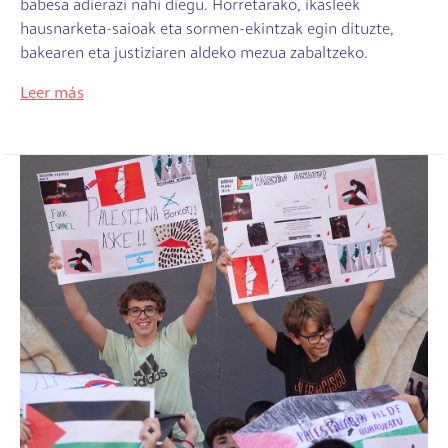
babesa adierazi nahi diegu. Horretarako, ikasleek
hausnarketa-saioak eta sormen-ekintzak egin dituzte,
bakearen eta justiziaren aldeko mezua zabaltzeko.
Leer más
Irudia