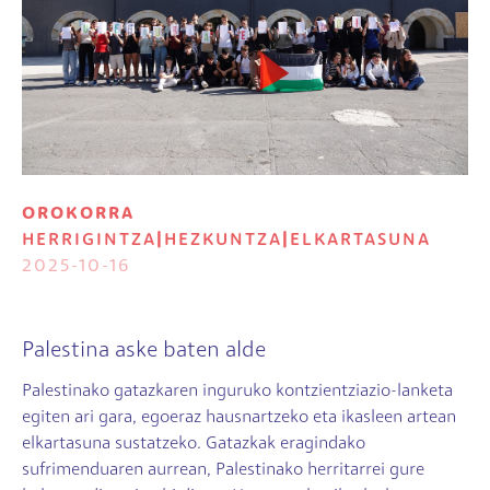
OROKORRA
HERRIGINTZA
|
HEZKUNTZA
|
ELKARTASUNA
2025-10-16
Palestina aske baten alde
Palestinako gatazkaren inguruko kontzientziazio-lanketa
egiten ari gara, egoeraz hausnartzeko eta ikasleen artean
elkartasuna sustatzeko. Gatazkak eragindako
sufrimenduaren aurrean, Palestinako herritarrei gure